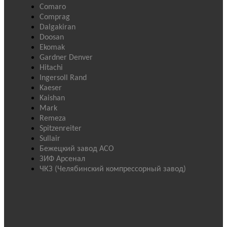
Comaro
Comprag
Dalgakiran
Doosan
Ekomak
Gardner Denver
Hitachi
Ingersoll Rand
Kaeser
Kaishan
Mark
Remeza
Spitzenreiter
Sullair
Бежецкий завод АСО
ЗИФ Арсенал
ЧКЗ (Челябинский компрессорный завод)