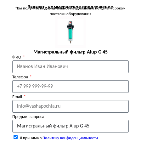
Заказать коммерческое предложение
*Вы получите индивидуальное предложение по цене и срокам
поставки оборудования
Магистральный фильтр Alup G 45
ФИО
Телефон
Email
Предмет запроса
Я принимаю
Политику конфиденциальности