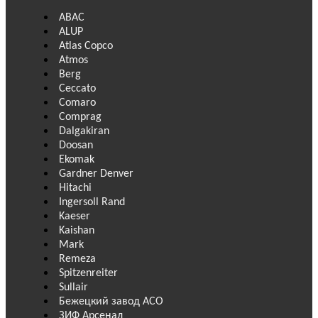
ABAC
ALUP
Atlas Copco
Atmos
Berg
Ceccato
Comaro
Comprag
Dalgakiran
Doosan
Ekomak
Gardner Denver
Hitachi
Ingersoll Rand
Kaeser
Kaishan
Mark
Remeza
Spitzenreiter
Sullair
Бежецкий завод АСО
ЗИФ Арсенал