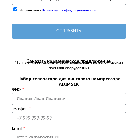
Я принимаю
Политику конфиденциальности
ОТПРАВИТЬ
Заказать коммерческое предложение
*Вы получите индивидуальное предложение по цене и срокам
поставки оборудования
Набор сепаратора для винтового компрессора
ALUP SCK
ФИО
Телефон
Email