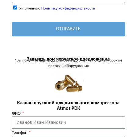
Я принимаю
Политику конфиденциальности
ОТПРАВИТЬ
Заказать коммерческое предложение
*Вы получите индивидуальное предложение по цене и срокам
поставки оборудования
Клапан впускной для дизельного компрессора
Atmos PDK
ФИО
Телефон