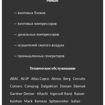
Ремонт
— винтовых блоков
— винтовых компрессоров
— дизельных компрессоров
— осушителей сжатого воздуха
— промышленных генераторов
Техническое обслуживание
ABAC
ALUP
Atlas Copco
Atmos
Berg
Ceccato
Comaro
Comprag
Dalgakiran
Doosan
Ekomak
Gardner Denver
Hitachi
Ingersoll Rand
Kaeser
Kaishan
Mark
Remeza
Spitzenreiter
Sullair