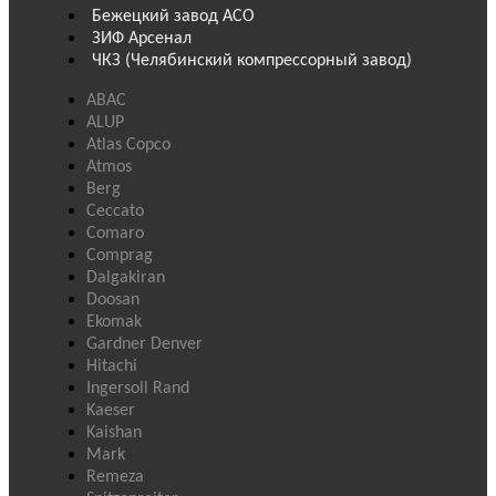
Бежецкий завод АСО
ЗИФ Арсенал
ЧКЗ (Челябинский компрессорный завод)
ABAC
ALUP
Atlas Copco
Atmos
Berg
Ceccato
Comaro
Comprag
Dalgakiran
Doosan
Ekomak
Gardner Denver
Hitachi
Ingersoll Rand
Kaeser
Kaishan
Mark
Remeza