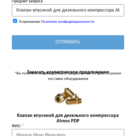
Предмет запроса
Я принимаю
Политику конфиденциальности
ОТПРАВИТЬ
Заказать коммерческое предложение
*Вы получите индивидуальное предложение по цене и срокам
поставки оборудования
Клапан впускной для дизельного компрессора
Atmos PDP
ФИО