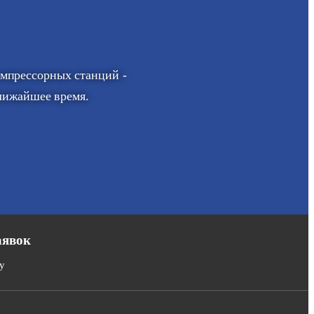
омпрессорных станций -
ближайшее время.
аявок
у