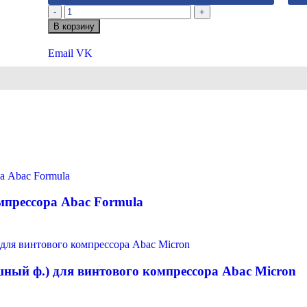
-
+
В корзину
Email
VK
мпрессора Abac Formula
ный ф.) для винтового компрессора Abac Micron