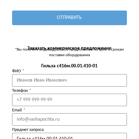
ОТПРАВИТЬ
Заказать коммерческое предложение
*Вы получите индивидуальное предложение по цене и срокам
поставки оборудования
Гильза с416м.00.01.410-01
ФИО
Телефон
Email
Предмет запроса