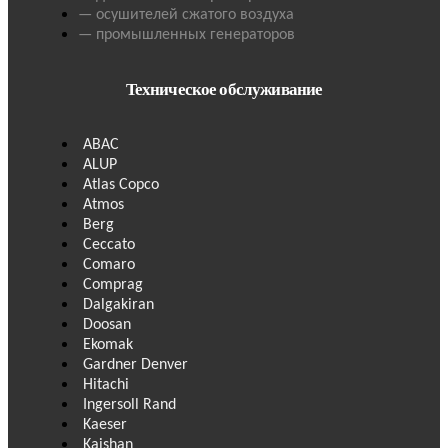
— осушителей сжатого воздуха
— промышленных генераторов
Техническое обслуживание
ABAC
ALUP
Atlas Copco
Atmos
Berg
Ceccato
Comaro
Comprag
Dalgakiran
Doosan
Ekomak
Gardner Denver
Hitachi
Ingersoll Rand
Kaeser
Kaishan