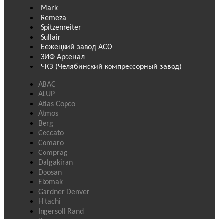
Mark
Remeza
Spitzenreiter
Sullair
Бежецкий завод АСО
ЗИФ Арсенал
ЧКЗ (Челябинский компрессорный завод)
ABAC
ALUP
Atlas Copco
Atmos
Berg
Ceccato
Comaro
Comprag
Dalgakiran
Doosan
Ekomak
Gardner Denver
Hitachi
Ingersoll Rand