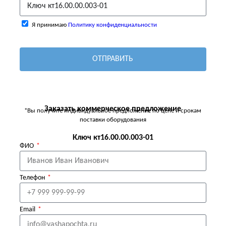
Я принимаю
Политику конфиденциальности
ОТПРАВИТЬ
Заказать коммерческое предложение
*Вы получите индивидуальное предложение по цене и срокам
поставки оборудования
Ключ кт16.00.00.003-01
ФИО
Телефон
Email