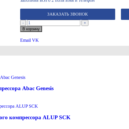
заполнив всего 2 поля Имя и телефон
ЗАКАЗАТЬ ЗВОНОК
-
+
В корзину
Email
VK
рессора Abac Genesis
вого компрессора ALUP SCK