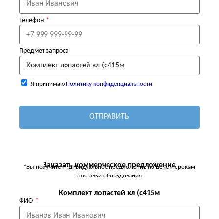
Телефон
Предмет запроса
Я принимаю
Политику конфиденциальности
ОТПРАВИТЬ
Заказать коммерческое предложение
*Вы получите индивидуальное предложение по цене и срокам
поставки оборудования
Комплект лопастей кл (с415м
ФИО