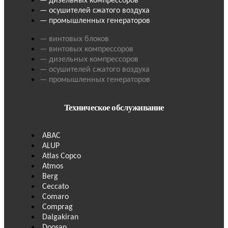
— дизельных компрессоров
— осушителей сжатого воздуха
— промышленных генераторов
— винтовых блоков
— винтовых компрессоров
— дизельных компрессоров
— осушителей сжатого воздуха
— промышленных генераторов
Техническое обслуживание
ABAC
ALUP
Atlas Copco
Atmos
Berg
Ceccato
Comaro
Comprag
Dalgakiran
Doosan