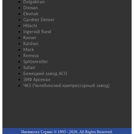
Dalgakiran
Doosan
Ekomak
Gardner Denver
Hitachi
Ingersoll Rand
Kaeser
Kaishan
Mark
Remeza
Spitzenreiter
Sullair
Бежецкий завод АСО
ЗИФ Арсенал
ЧКЗ (Челябинский компрессорный завод)
Пневмотех Сервис © 1995 - 2026. All Rights Reserved.