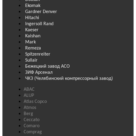
Ekomak
Gardner Denver
Hitachi
Ingersoll Rand
Kaeser
Kaishan
Mark
Remeza
Spitzenreiter
Sullair
Бежецкий завод АСО
ЗИФ Арсенал
ЧКЗ (Челябинский компрессорный завод)
ABAC
ALUP
Atlas Copco
Atmos
Berg
Ceccato
Comaro
Comprag