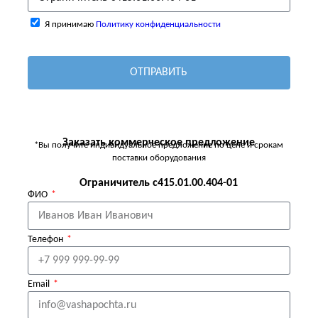
Я принимаю
Политику конфиденциальности
ОТПРАВИТЬ
Заказать коммерческое предложение
*Вы получите индивидуальное предложение по цене и срокам
поставки оборудования
Ограничитель с415.01.00.404-01
ФИО
Телефон
Email