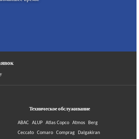
аявок
у
Техническое обслуживание
ABAC
ALUP
Atlas Copco
Atmos
Berg
Ceccato
Comaro
Comprag
Dalgakiran