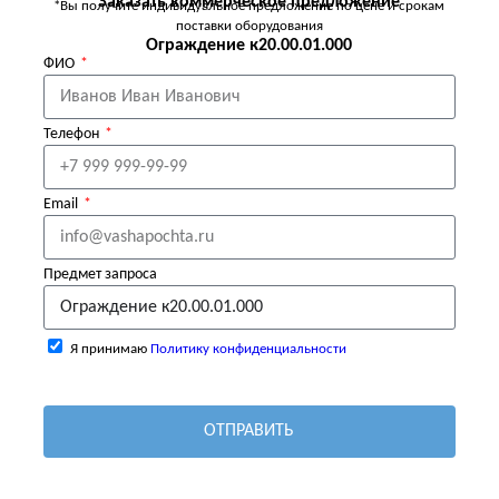
Заказать коммерческое предложение
*Вы получите индивидуальное предложение по цене и срокам
поставки оборудования
Ограждение к20.00.01.000
ФИО
Телефон
Email
Предмет запроса
Я принимаю
Политику конфиденциальности
ОТПРАВИТЬ