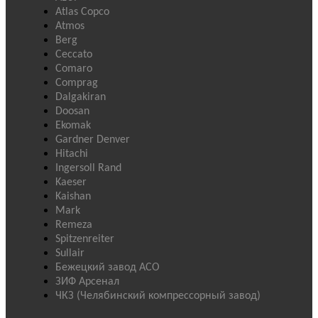
Atlas Copco
Atmos
Berg
Ceccato
Comaro
Comprag
Dalgakiran
Doosan
Ekomak
Gardner Denver
Hitachi
Ingersoll Rand
Kaeser
Kaishan
Mark
Remeza
Spitzenreiter
Sullair
Бежецкий завод АСО
ЗИФ Арсенал
ЧКЗ (Челябинский компрессорный завод)