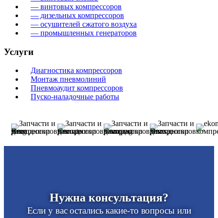
— винтовых компрессоров
— дизельных компрессоров
— осушителей сжатого воздуха
— промышленных генераторов
Услуги
Диагностика компрессоров
Монтаж пневмолиний
Пневмоаудит компрессоров
Пуско-наладочные работы
Нужна консультация?
Если у вас остались какие-то вопросы или