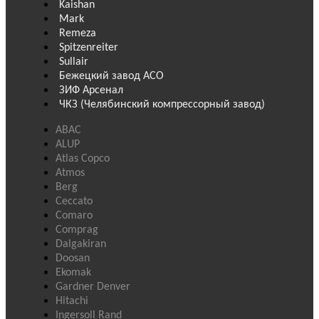
Kaishan
Mark
Remeza
Spitzenreiter
Sullair
Бежецкий завод АСО
ЗИФ Арсенал
ЧКЗ (Челябинский компрессорный завод)
ABAC
ALUP
Atlas Copco
Atmos
Berg
Ceccato
Comaro
Comprag
Dalgakiran
Doosan
Ekomak
Gardner Denver
Hitachi
Ingersoll Rand