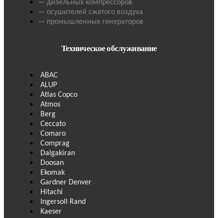
— дизельных компрессоров
— осушителей сжатого воздуха
— промышленных генераторов
Техническое обслуживание
ABAC
ALUP
Atlas Copco
Atmos
Berg
Ceccato
Comaro
Comprag
Dalgakiran
Doosan
Ekomak
Gardner Denver
Hitachi
Ingersoll Rand
Kaeser