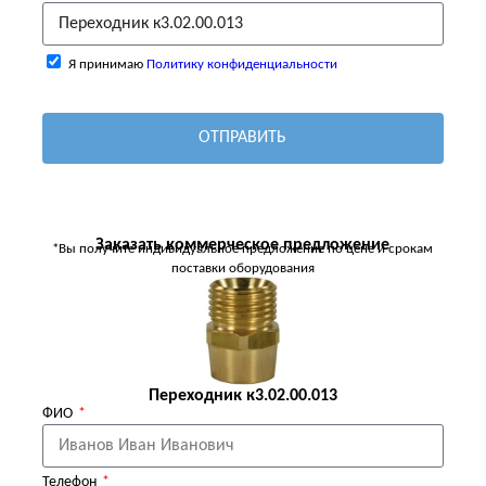
Я принимаю
Политику конфиденциальности
ОТПРАВИТЬ
Заказать коммерческое предложение
*Вы получите индивидуальное предложение по цене и срокам
поставки оборудования
Переходник к3.02.00.013
ФИО
Телефон