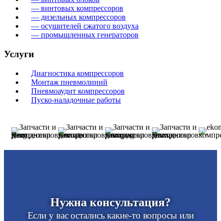
— винтовых компрессоров
— дизельных компрессоров
— осушителей сжатого воздуха
— промышленных генераторов
Услуги
Диагностика компрессоров
Монтаж пневмолиний
Пневмоаудит компрессоров
Пуско-наладочные работы
Нужна консультация?
Если у вас остались какие-то вопросы или