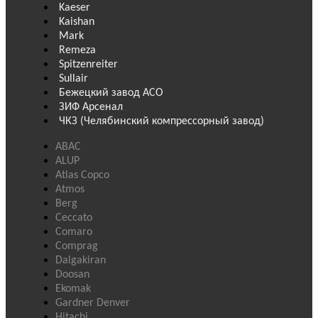
Kaeser
Kaishan
Mark
Remeza
Spitzenreiter
Sullair
Бежецкий завод АСО
ЗИФ Арсенал
ЧКЗ (Челябинский компрессорный завод)
ABAC
ALUP
Atlas Copco
Atmos
Berg
Ceccato
Comaro
Comprag
Dalgakiran
Doosan
Ekomak
Gardner Denver
Hitachi