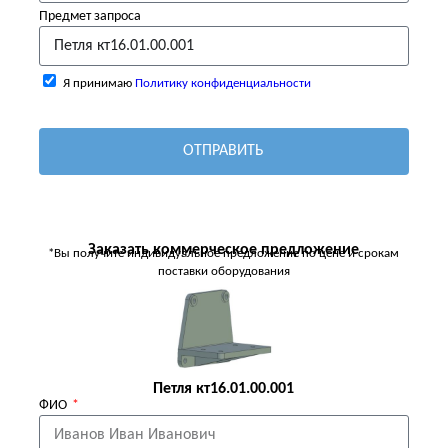
Предмет запроса
Я принимаю
Политику конфиденциальности
ОТПРАВИТЬ
Заказать коммерческое предложение
*Вы получите индивидуальное предложение по цене и срокам
поставки оборудования
Петля кт16.01.00.001
ФИО