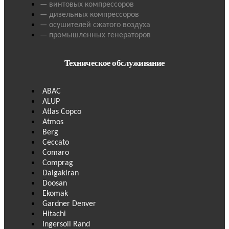
— винтовых компрессоров
— дизельных компрессоров
— осушителей сжатого воздуха
— промышленных генераторов
Техническое обслуживание
ABAC
ALUP
Atlas Copco
Atmos
Berg
Ceccato
Comaro
Comprag
Dalgakiran
Doosan
Ekomak
Gardner Denver
Hitachi
Ingersoll Rand