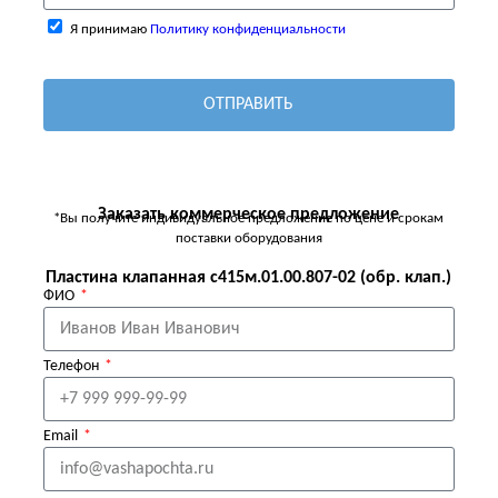
Я принимаю
Политику конфиденциальности
ОТПРАВИТЬ
Заказать коммерческое предложение
*Вы получите индивидуальное предложение по цене и срокам
поставки оборудования
Пластина клапанная с415м.01.00.807-02 (обр. клап.)
ФИО
Телефон
Email