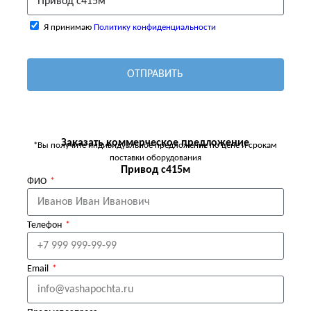
Я принимаю
Политику конфиденциальности
ОТПРАВИТЬ
Заказать коммерческое предложение
*Вы получите индивидуальное предложение по цене и срокам
поставки оборудования
Привод с415м
ФИО
Телефон
Email