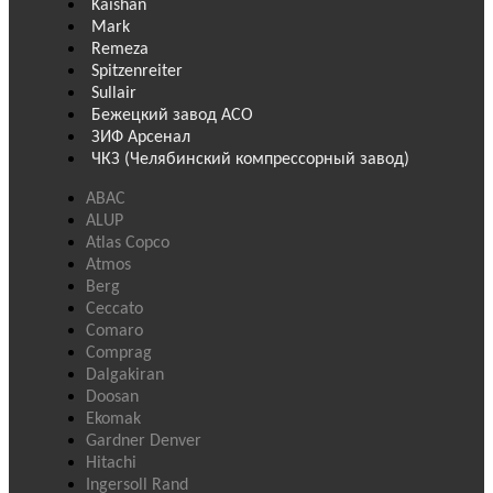
Kaishan
Mark
Remeza
Spitzenreiter
Sullair
Бежецкий завод АСО
ЗИФ Арсенал
ЧКЗ (Челябинский компрессорный завод)
ABAC
ALUP
Atlas Copco
Atmos
Berg
Ceccato
Comaro
Comprag
Dalgakiran
Doosan
Ekomak
Gardner Denver
Hitachi
Ingersoll Rand