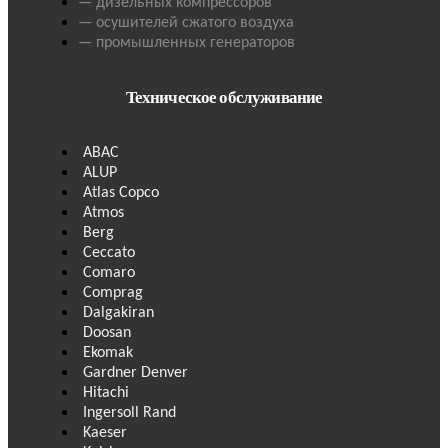
— дизельных компрессоров
— осушителей сжатого воздуха
— промышленных генераторов
Техническое обслуживание
ABAC
ALUP
Atlas Copco
Atmos
Berg
Ceccato
Comaro
Comprag
Dalgakiran
Doosan
Ekomak
Gardner Denver
Hitachi
Ingersoll Rand
Kaeser