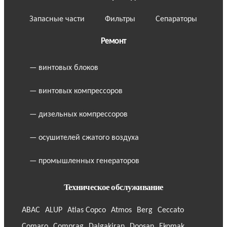
Запасные части
Фильтры
Сепараторы
Ремонт
— винтовых блоков
— винтовых компрессоров
— дизельных компрессоров
— осушителей сжатого воздуха
— промышленных генераторов
Техническое обслуживание
ABAC
ALUP
Atlas Copco
Atmos
Berg
Ceccato
Comaro
Comprag
Dalgakiran
Doosan
Ekomak