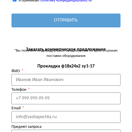
Я принимаю
Политику конфиденциальности
ОТПРАВИТЬ
Заказать коммерческое предложение
*Вы получите индивидуальное предложение по цене и срокам
поставки оборудования
Прокладка ф18х24х2 зу1-17
ФИО
Телефон
Email
Предмет запроса