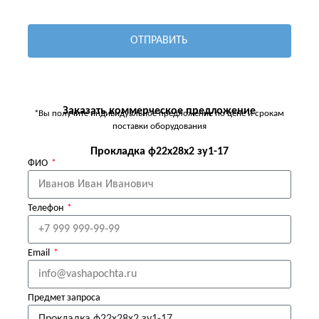
ОТПРАВИТЬ
Заказать коммерческое предложение
*Вы получите индивидуальное предложение по цене и срокам
поставки оборудования
Прокладка ф22х28х2 зу1-17
ФИО
Телефон
Email
Предмет запроса