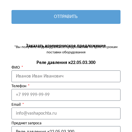
ОТПРАВИТЬ
Заказать коммерческое предложение
*Вы получите индивидуальное предложение по цене и срокам
поставки оборудования
Реле давления к22.05.03.300
ФИО
Телефон
Email
Предмет запроса