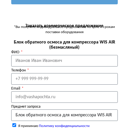
Заказать коммерческое предложение
*Вы получите индивидуальное предложение по цене и срокам
поставки оборудования
Блок обратного осмоса для компрессора WIS AIR
(безмасляный)
ФИО
Телефон
Email
Предмет запроса
Я принимаю
Политику конфиденциальности