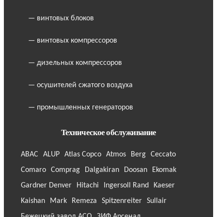
— винтовых блоков
— винтовых компрессоров
— дизельных компрессоров
— осушителей сжатого воздуха
— промышленных генераторов
Техническое обслуживание
ABAC
ALUP
Atlas Copco
Atmos
Berg
Ceccato
Comaro
Comprag
Dalgakiran
Doosan
Ekomak
Gardner Denver
Hitachi
Ingersoll Rand
Kaeser
Kaishan
Mark
Remeza
Spitzenreiter
Sullair
Бежецкий завод АСО
ЗИФ Арсенал