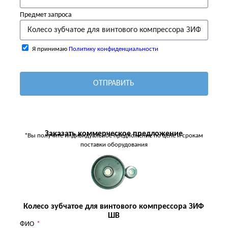
Предмет запроса
Я принимаю
Политику конфиденциальности
ОТПРАВИТЬ
Заказать коммерческое предложение
*Вы получите индивидуальное предложение по цене и срокам
поставки оборудования
Колесо зубчатое для винтового компрессора ЗИФ
ШВ
ФИО