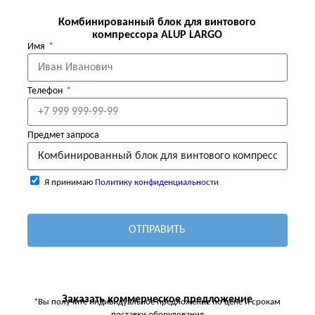
Комбинированный блок для винтового
компрессора ALUP LARGO
Имя
Телефон
Предмет запроса
Я принимаю
Политику конфиденциальности
ОТПРАВИТЬ
Заказать коммерческое предложение
*Вы получите индивидуальное предложение по цене и срокам
поставки оборудования