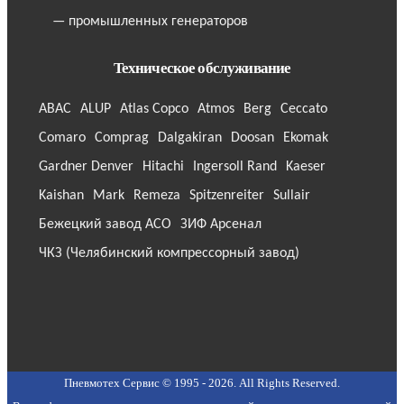
— промышленных генераторов
Техническое обслуживание
ABAC
ALUP
Atlas Copco
Atmos
Berg
Ceccato
Comaro
Comprag
Dalgakiran
Doosan
Ekomak
Gardner Denver
Hitachi
Ingersoll Rand
Kaeser
Kaishan
Mark
Remeza
Spitzenreiter
Sullair
Бежецкий завод АСО
ЗИФ Арсенал
ЧКЗ (Челябинский компрессорный завод)
Пневмотех Сервис © 1995 - 2026. All Rights Reserved.