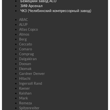
Бежецкий завод АСО
ЗИФ Арсенал
ЧКЗ (Челябинский компрессорный завод)
ABAC
ALUP
Atlas Copco
Atmos
Berg
Ceccato
Comaro
Comprag
Dalgakiran
Doosan
Ekomak
Gardner Denver
Hitachi
Ingersoll Rand
Kaeser
Kaishan
Mark
Remeza
Spitzenreiter