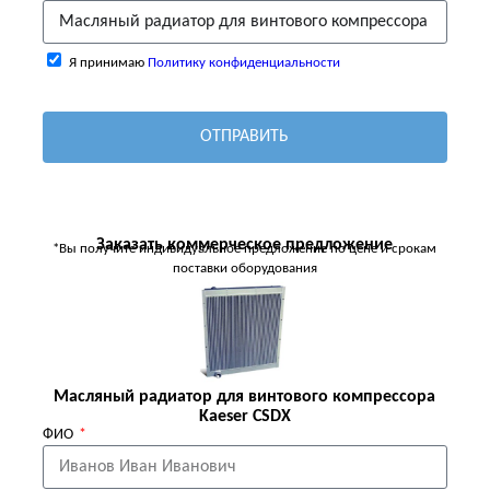
Я принимаю
Политику конфиденциальности
ОТПРАВИТЬ
Заказать коммерческое предложение
*Вы получите индивидуальное предложение по цене и срокам
поставки оборудования
Масляный радиатор для винтового компрессора
Kaeser CSDX
ФИО