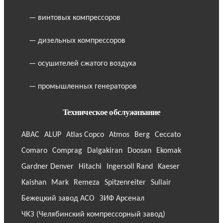
— винтовых компрессоров
— дизельных компрессоров
— осушителей сжатого воздуха
— промышленных генераторов
Техническое обслуживание
ABAC
ALUP
Atlas Copco
Atmos
Berg
Ceccato
Comaro
Comprag
Dalgakiran
Doosan
Ekomak
Gardner Denver
Hitachi
Ingersoll Rand
Kaeser
Kaishan
Mark
Remeza
Spitzenreiter
Sullair
Бежецкий завод АСО
ЗИФ Арсенал
ЧКЗ (Челябинский компрессорный завод)