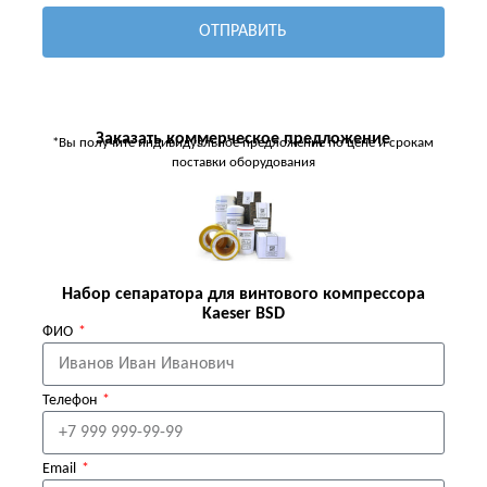
ОТПРАВИТЬ
Заказать коммерческое предложение
*Вы получите индивидуальное предложение по цене и срокам
поставки оборудования
Набор сепаратора для винтового компрессора
Kaeser BSD
ФИО
Телефон
Email