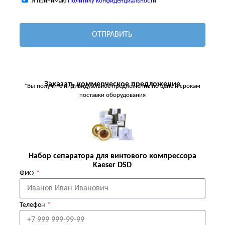
Я принимаю
Политику конфиденциальности
ОТПРАВИТЬ
Заказать коммерческое предложение
*Вы получите индивидуальное предложение по цене и срокам
поставки оборудования
Набор сепаратора для винтового компрессора
Kaeser DSD
ФИО
Телефон