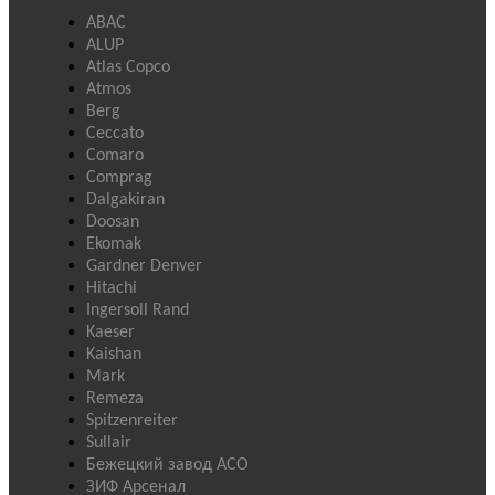
ABAC
ALUP
Atlas Copco
Atmos
Berg
Ceccato
Comaro
Comprag
Dalgakiran
Doosan
Ekomak
Gardner Denver
Hitachi
Ingersoll Rand
Kaeser
Kaishan
Mark
Remeza
Spitzenreiter
Sullair
Бежецкий завод АСО
ЗИФ Арсенал