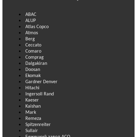
ABAC
ALUP
Atlas Copco
Atmos
Berg
Ceccato
Comaro
Comprag
Dalgakiran
Doosan
Ekomak
Gardner Denver
Hitachi
Ingersoll Rand
Kaeser
Kaishan
Mark
Remeza
Spitzenreiter
Sullair
Бежецкий завод АСО