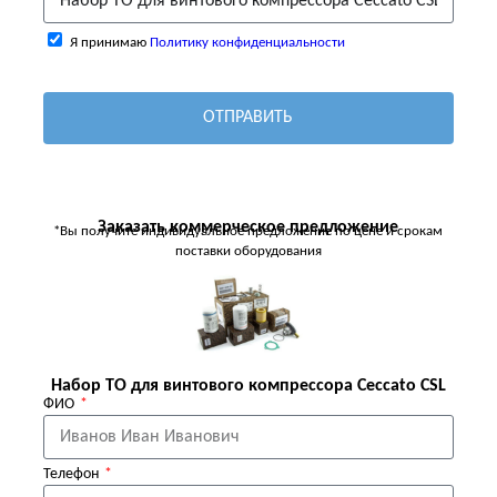
Я принимаю
Политику конфиденциальности
ОТПРАВИТЬ
Заказать коммерческое предложение
*Вы получите индивидуальное предложение по цене и срокам
поставки оборудования
Набор ТО для винтового компрессора Ceccato CSL
ФИО
Телефон