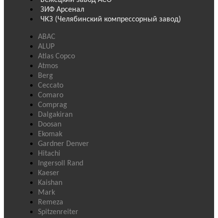
ЗИФ Арсенал
ЧКЗ (Челябинский компрессорный завод)
ABAC
ALUP
Atlas Copco
Atmos
Berg
Ceccato
Comaro
Comprag
Dalgakiran
Doosan
Ekomak
Gardner Denver
Hitachi
Ingersoll Rand
Kaeser
Kaishan
Mark
Remeza
Spitzenreiter