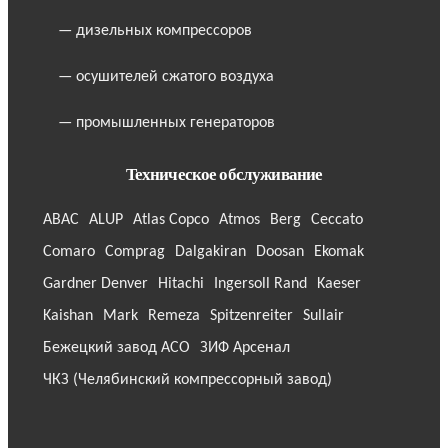
— дизельных компрессоров
— осушителей сжатого воздуха
— промышленных генераторов
Техническое обслуживание
ABAC
ALUP
Atlas Copco
Atmos
Berg
Ceccato
Comaro
Comprag
Dalgakiran
Doosan
Ekomak
Gardner Denver
Hitachi
Ingersoll Rand
Kaeser
Kaishan
Mark
Remeza
Spitzenreiter
Sullair
Бежецкий завод АСО
ЗИФ Арсенал
ЧКЗ (Челябинский компрессорный завод)