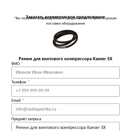
Заказать коммерческое предложение
*Вы получите индивидуальное предложение по цене и срокам
поставки оборудования
Ремни для винтового компрессора Kaeser SX
ФИО
Телефон
Email
Предмет запроса