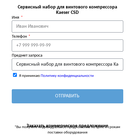
Сервисный набор для винтового компрессора
Kaeser CSD
Имя
Телефон
Предмет запроса
Я принимаю
Политику конфиденциальности
ОТПРАВИТЬ
Заказать коммерческое предложение
*Вы получите индивидуальное предложение по цене и срокам
поставки оборудования