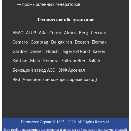
— промышленных генераторов
Техническое обслуживание
ABAC
ALUP
Atlas Copco
Atmos
Berg
Ceccato
Comaro
Comprag
Dalgakiran
Doosan
Ekomak
Gardner Denver
Hitachi
Ingersoll Rand
Kaeser
Kaishan
Mark
Remeza
Spitzenreiter
Sullair
Бежецкий завод АСО
ЗИФ Арсенал
ЧКЗ (Челябинский компрессорный завод)
Пневмотех Сервис © 1995 - 2026. All Rights Reserved.
Все информационные материалы и цены на сайте, носят ознакомительный