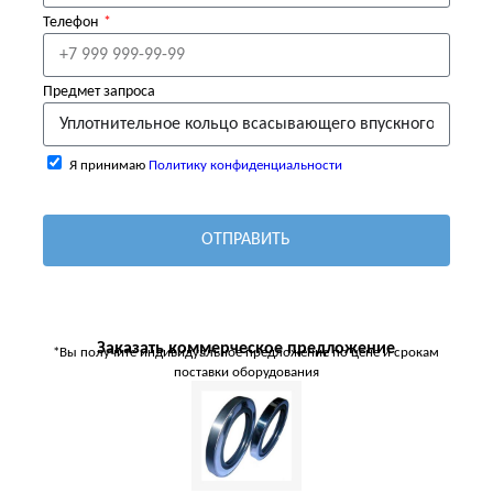
Телефон
Предмет запроса
Я принимаю
Политику конфиденциальности
ОТПРАВИТЬ
Заказать коммерческое предложение
*Вы получите индивидуальное предложение по цене и срокам
поставки оборудования