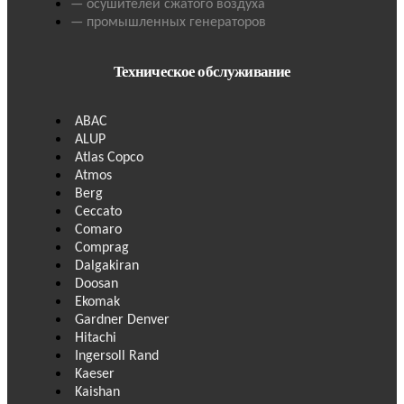
— осушителей сжатого воздуха
— промышленных генераторов
Техническое обслуживание
ABAC
ALUP
Atlas Copco
Atmos
Berg
Ceccato
Comaro
Comprag
Dalgakiran
Doosan
Ekomak
Gardner Denver
Hitachi
Ingersoll Rand
Kaeser
Kaishan