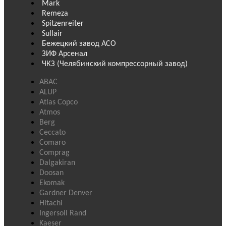
Mark
Remeza
Spitzenreiter
Sullair
Бежецкий завод АСО
ЗИФ Арсенал
ЧКЗ (Челябинский компрессорный завод)
ABAC
ALUP
Atlas Copco
Atmos
Berg
Ceccato
Comaro
Comprag
Dalgakiran
Doosan
Ekomak
Gardner Denver
Hitachi
Ingersoll Rand
Kaeser