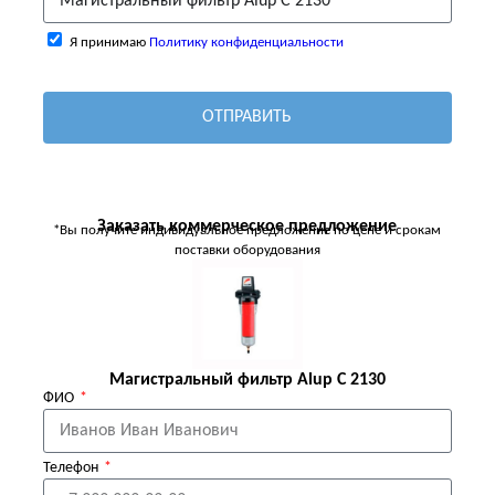
Я принимаю
Политику конфиденциальности
ОТПРАВИТЬ
Заказать коммерческое предложение
*Вы получите индивидуальное предложение по цене и срокам
поставки оборудования
Магистральный фильтр Alup C 2130
ФИО
Телефон