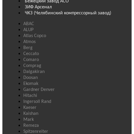
Бежецкий завод АСО
ЗИФ Арсенал
ЧКЗ (Челябинский компрессорный завод)
ABAC
ALUP
Atlas Copco
Atmos
Berg
Ceccato
Comaro
Comprag
Dalgakiran
Doosan
Ekomak
Gardner Denver
Hitachi
Ingersoll Rand
Kaeser
Kaishan
Mark
Remeza
Spitzenreiter