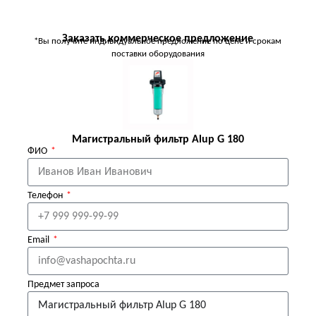
Заказать коммерческое предложение
*Вы получите индивидуальное предложение по цене и срокам
поставки оборудования
Магистральный фильтр Alup G 180
ФИО
Телефон
Email
Предмет запроса