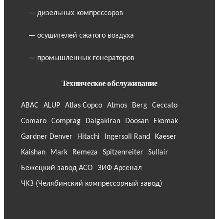
— дизельных компрессоров
— осушителей сжатого воздуха
— промышленных генераторов
Техническое обслуживание
ABAC
ALUP
Atlas Copco
Atmos
Berg
Ceccato
Comaro
Comprag
Dalgakiran
Doosan
Ekomak
Gardner Denver
Hitachi
Ingersoll Rand
Kaeser
Kaishan
Mark
Remeza
Spitzenreiter
Sullair
Бежецкий завод АСО
ЗИФ Арсенал
ЧКЗ (Челябинский компрессорный завод)