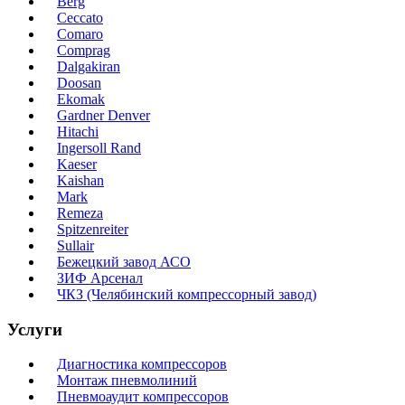
Berg
Ceccato
Comaro
Comprag
Dalgakiran
Doosan
Ekomak
Gardner Denver
Hitachi
Ingersoll Rand
Kaeser
Kaishan
Mark
Remeza
Spitzenreiter
Sullair
Бежецкий завод АСО
ЗИФ Арсенал
ЧКЗ (Челябинский компрессорный завод)
Услуги
Диагностика компрессоров
Монтаж пневмолиний
Пневмоаудит компрессоров