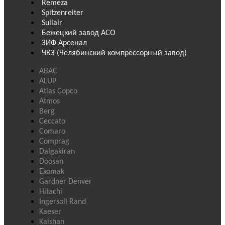
Remeza
Spitzenreiter
Sullair
Бежецкий завод АСО
ЗИФ Арсенал
ЧКЗ (Челябинский компрессорный завод)
ABAC
ALUP
Atlas Copco
Atmos
Berg
Ceccato
Comaro
Comprag
Dalgakiran
Doosan
Ekomak
Gardner Denver
Hitachi
Ingersoll Rand
Kaeser
Kaishan