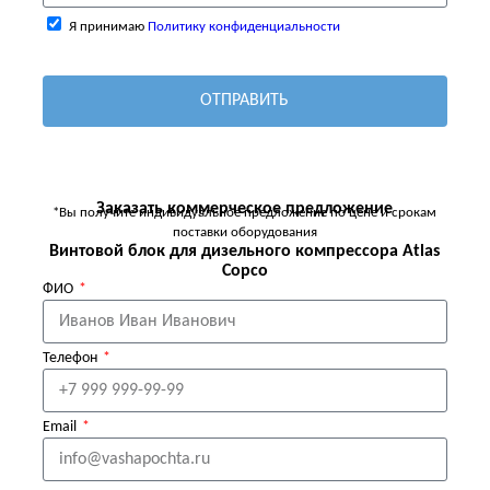
Я принимаю
Политику конфиденциальности
ОТПРАВИТЬ
Заказать коммерческое предложение
*Вы получите индивидуальное предложение по цене и срокам
поставки оборудования
Винтовой блок для дизельного компрессора Atlas
Copco
ФИО
Телефон
Email