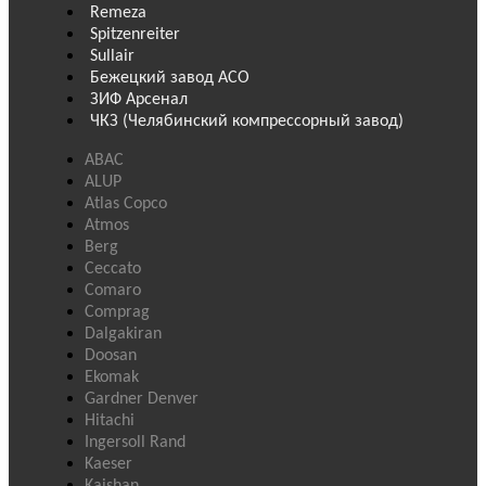
Remeza
Spitzenreiter
Sullair
Бежецкий завод АСО
ЗИФ Арсенал
ЧКЗ (Челябинский компрессорный завод)
ABAC
ALUP
Atlas Copco
Atmos
Berg
Ceccato
Comaro
Comprag
Dalgakiran
Doosan
Ekomak
Gardner Denver
Hitachi
Ingersoll Rand
Kaeser
Kaishan